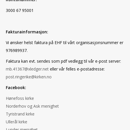
3000 67 95001
Fakturainformasjon:
Vi ønsker helst faktura på EHF til vårt organisasjonsnummer er
976989937.
Faktura kan evt. sendes som pdf vedlegg til vår e-post server:
mb.41367@xledger.net
eller vår felles e-postadresse:
post.ringerike@kirken.no
Facebook:
Hønefoss kirke
Norderhov og Ask menighet
Tyristrand kirke
Ullerål kirke
Lunder menighet