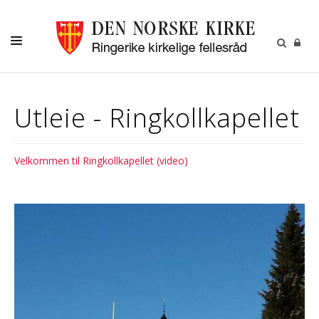
HJEM
Utleie - Ringkollkapellet
AKTIVITETER
MENIGHETER
Velkommen til Ringkollkapellet
(video)
FRIVILLIG
KALENDER
OM OSS
KIRKEBLADET
VÅR HISTORIE