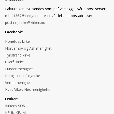
Faktura kan evt. sendes som pdf vedlegg til vår e-post server:
mb.41367@xledger.net
eller vår felles e-postadresse:
post.ringerike@kirken.no
Facebook:
Hønefoss kirke
Norderhov og Ask menighet
Tyristrand kirke
Ullerål kirke
Lunder menighet
Haug kirke i Ringerike
Veme menighet
Hval, Viker, Nes menigheter
Lenker:
Kirkens SOS
KFUK-KFUM