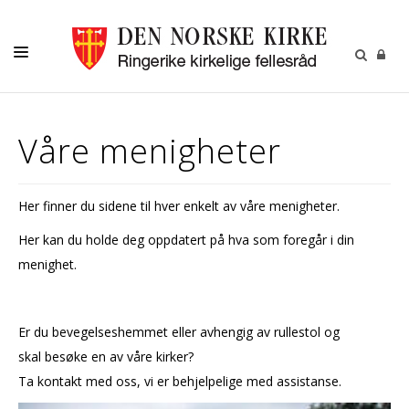
HJEM
Våre menigheter
AKTIVITETER
MENIGHETER
Her finner du sidene til hver enkelt av våre menigheter.
FRIVILLIG
Her kan du holde deg oppdatert på hva som foregår i din
KALENDER
menighet.
OM OSS
KIRKEBLADET
Er du bevegelseshemmet eller avhengig av rullestol og
skal besøke en av våre kirker?
VÅR HISTORIE
Ta kontakt med oss, vi er behjelpelige med assistanse.