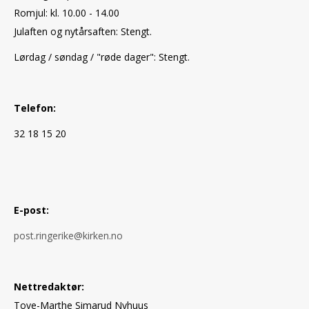
Romjul: kl. 10.00 - 14.00
Julaften og nytårsaften: Stengt.
Lørdag / søndag / "røde dager": Stengt.
Telefon:
32 18 15 20
E-post:
post.ringerike@kirken.no
Nettredaktør:
Tove-Marthe Simarud Nyhuus