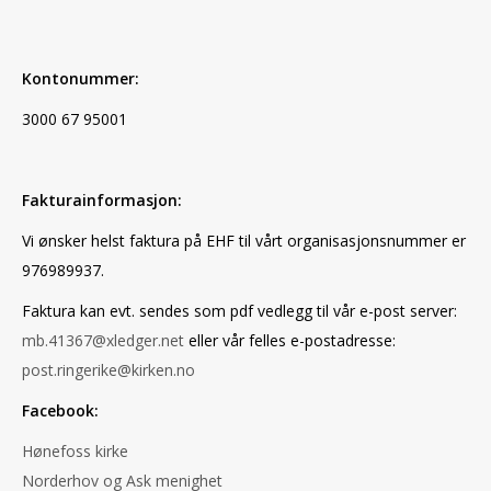
Kontonummer:
3000 67 95001
Fakturainformasjon:
Vi ønsker helst faktura på EHF til vårt organisasjonsnummer er
976989937.
Faktura kan evt. sendes som pdf vedlegg til vår e-post server:
mb.41367@xledger.net
eller vår felles e-postadresse:
post.ringerike@kirken.no
Facebook:
Hønefoss kirke
Norderhov og Ask menighet