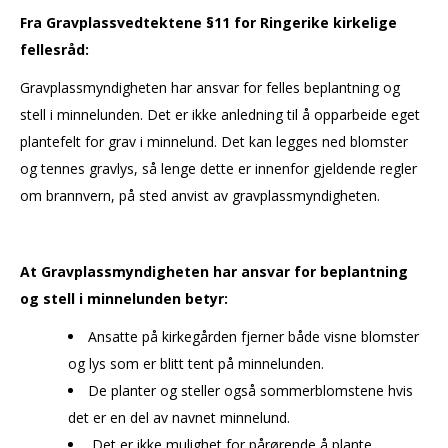
Fra Gravplassvedtektene §11 for Ringerike kirkelige
fellesråd:
Gravplassmyndigheten har ansvar for felles beplantning og
stell i minnelunden. Det er ikke anledning til å opparbeide eget
plantefelt for grav i minnelund. Det kan legges ned blomster
og tennes gravlys, så lenge dette er innenfor gjeldende regler
om brannvern, på sted anvist av gravplassmyndigheten.
At Gravplassmyndigheten har ansvar for beplantning
og stell i minnelunden betyr:
Ansatte på kirkegården fjerner både visne blomster
og lys som er blitt tent på minnelunden.
De planter og steller også sommerblomstene hvis
det er en del av navnet minnelund.
Det er ikke mulighet for pårørende å plante