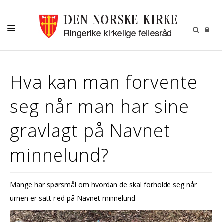
HJEM
Hva kan man forvente
AKTIVITETER
seg når man har sine
MENIGHETER
FRIVILLIG
gravlagt på Navnet
KALENDER
minnelund?
OM OSS
KIRKEBLADET
Mange har spørsmål om hvordan de skal forholde seg når
VÅR HISTORIE
urnen er satt ned på Navnet minnelund