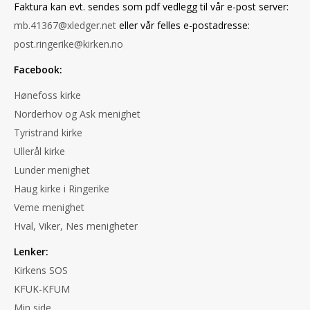
Faktura kan evt. sendes som pdf vedlegg til vår e-post server:
mb.41367@xledger.net
eller vår felles e-postadresse:
post.ringerike@kirken.no
Facebook:
Hønefoss kirke
Norderhov og Ask menighet
Tyristrand kirke
Ullerål kirke
Lunder menighet
Haug kirke i Ringerike
Veme menighet
Hval, Viker, Nes menigheter
Lenker:
Kirkens SOS
KFUK-KFUM
Min side