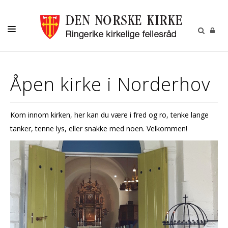
HJEM
Åpen kirke i Norderhov
AKTIVITETER
MENIGHETER
Kom innom kirken, her kan du være i fred og ro, tenke lange
FRIVILLIG
tanker, tenne lys, eller snakke med noen. Velkommen!
KALENDER
OM OSS
KIRKEBLADET
VÅR HISTORIE