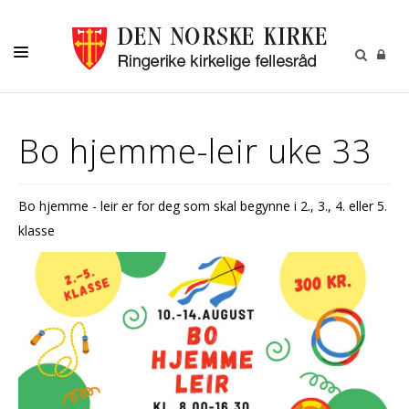
HJEM
Bo hjemme-leir uke 33
AKTIVITETER
MENIGHETER
Bo hjemme - leir er for deg som skal begynne i 2., 3., 4. eller 5.
FRIVILLIG
klasse
KALENDER
OM OSS
KIRKEBLADET
VÅR HISTORIE