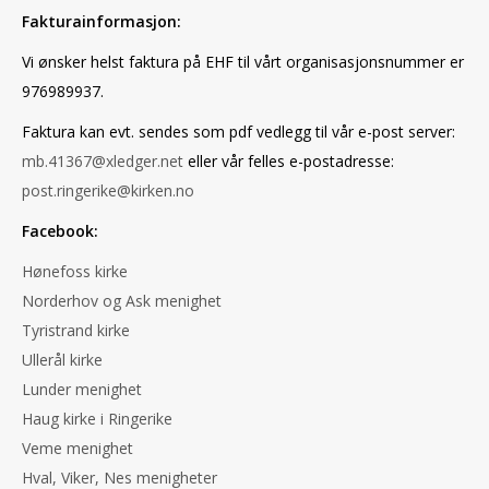
Fakturainformasjon:
Vi ønsker helst faktura på EHF til vårt organisasjonsnummer er
976989937.
Faktura kan evt. sendes som pdf vedlegg til vår e-post server:
mb.41367@xledger.net
eller vår felles e-postadresse:
post.ringerike@kirken.no
Facebook:
Hønefoss kirke
Norderhov og Ask menighet
Tyristrand kirke
Ullerål kirke
Lunder menighet
Haug kirke i Ringerike
Veme menighet
Hval, Viker, Nes menigheter