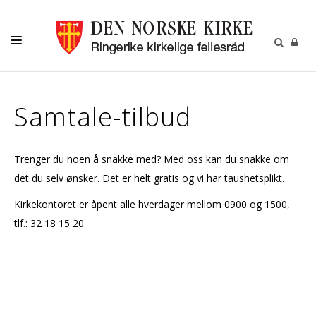
HJEM
Samtale-tilbud
AKTIVITETER
MENIGHETER
Trenger du noen å snakke med? Med oss kan du snakke om
FRIVILLIG
det du selv ønsker. Det er helt gratis og vi har taushetsplikt.
KALENDER
Kirkekontoret er åpent alle hverdager mellom 0900 og 1500,
tlf.: 32 18 15 20.
OM OSS
KIRKEBLADET
VÅR HISTORIE