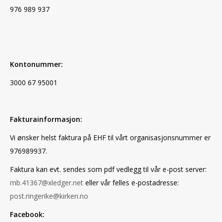
976 989 937
Kontonummer:
3000 67 95001
Fakturainformasjon:
Vi ønsker helst faktura på EHF til vårt organisasjonsnummer er
976989937.
Faktura kan evt. sendes som pdf vedlegg til vår e-post server:
mb.41367@xledger.net
eller vår felles e-postadresse:
post.ringerike@kirken.no
Facebook: