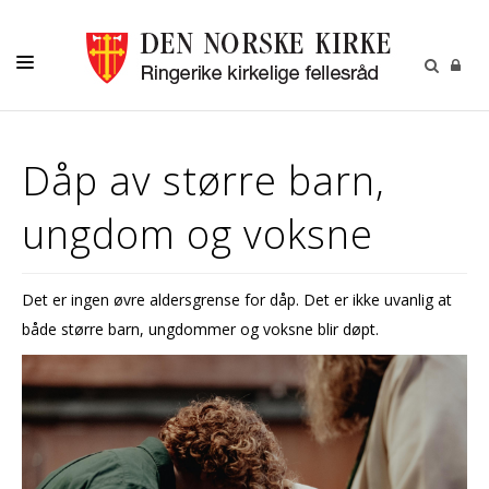
HJEM
Dåp av større barn,
AKTIVITETER
ungdom og voksne
MENIGHETER
FRIVILLIG
Det er ingen øvre aldersgrense for dåp. Det er ikke uvanlig at
KALENDER
både større barn, ungdommer og voksne blir døpt.
OM OSS
KIRKEBLADET
VÅR HISTORIE