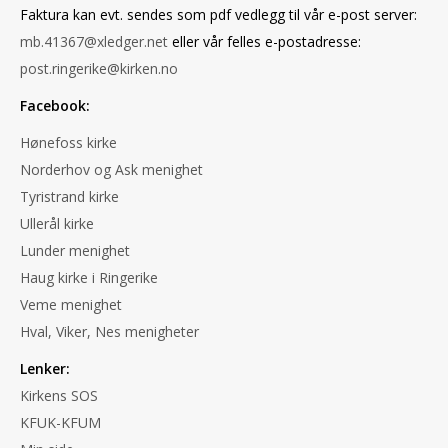
Faktura kan evt. sendes som pdf vedlegg til vår e-post server:
mb.41367@xledger.net
eller vår felles e-postadresse:
post.ringerike@kirken.no
Facebook:
Hønefoss kirke
Norderhov og Ask menighet
Tyristrand kirke
Ullerål kirke
Lunder menighet
Haug kirke i Ringerike
Veme menighet
Hval, Viker, Nes menigheter
Lenker:
Kirkens SOS
KFUK-KFUM